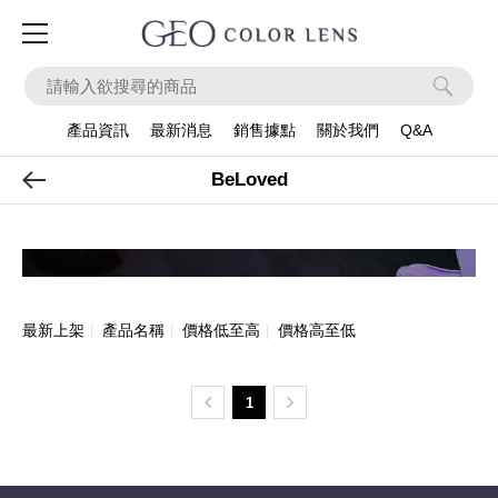
ook
Instagram
Apps
產品資訊
最新消息
銷售據點
關於我們
Q&A
產品系列
BeLoved
最新上架
產品名稱
價格低至高
價格高至低
|
|
|
1