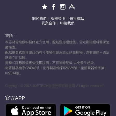
關於我們
版權聲明
銷售據點
|
|
異業合作
聯絡我們
|
警語：
本器材需經眼科醫師處方使用，配戴隱形眼鏡後，需定期由眼科醫師追
蹤檢查。
配戴拋棄式隱形眼鏡仍有可能發生眼角膜及結膜病變，遇有眼睛不適症
狀應立即就醫。
拋棄式隱形眼鏡應依使用說明，不得逾時配戴,以免發生感染。
衛署醫器輸字024046號：衛部醫器輸字026389號：衛部醫器輸字第
027014號。
Copyright © 2018 JOETECH吉優光學有限公司 All rights reserved.
官方APP