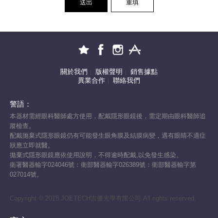
送出
重填
關於我們
版權聲明
銷售據點
|
|
異業合作
聯絡我們
|
警語：
本器材需經眼科醫師處方使用，配戴隱形眼鏡後，需定期由眼科醫師追
蹤檢查。
配戴拋棄式隱形眼鏡仍有可能發生眼角膜及結膜病變，遇有眼睛不適症
狀應立即就醫。
拋棄式隱形眼鏡應依使用說明，不得逾時配戴,以免發生感染。
衛署醫器輸字024046號：衛部醫器輸字026389號：衛部醫器輸字第
027014號。
Copyright © 2018 JOETECH吉優光學有限公司 All rights reserved.