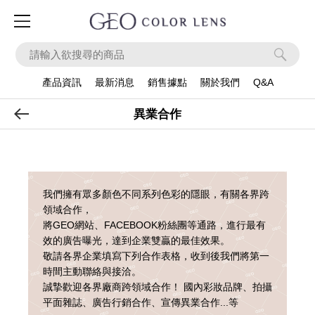
ook
Instagram
Apps
產品資訊
最新消息
銷售據點
關於我們
Q&A
產品系列
異業合作
我們擁有眾多顏色不同系列色彩的隱眼，有關各界跨
領域合作，
將GEO網站、FACEBOOK粉絲團等通路，進行最有
效的廣告曝光，達到企業雙贏的最佳效果。
敬請各界企業填寫下列合作表格，收到後我們將第一
時間主動聯絡與接洽。
誠摯歡迎各界廠商跨領域合作！ 國內彩妝品牌、拍攝
平面雜誌、廣告行銷合作、宣傳異業合作...等