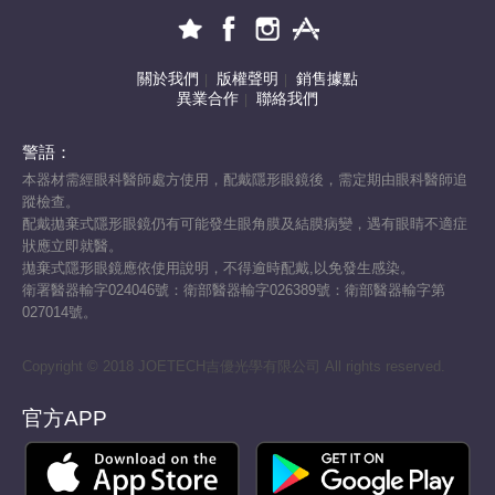
關於我們
版權聲明
銷售據點
|
|
異業合作
聯絡我們
|
警語：
本器材需經眼科醫師處方使用，配戴隱形眼鏡後，需定期由眼科醫師追
蹤檢查。
配戴拋棄式隱形眼鏡仍有可能發生眼角膜及結膜病變，遇有眼睛不適症
狀應立即就醫。
拋棄式隱形眼鏡應依使用說明，不得逾時配戴,以免發生感染。
衛署醫器輸字024046號：衛部醫器輸字026389號：衛部醫器輸字第
027014號。
Copyright © 2018 JOETECH吉優光學有限公司 All rights reserved.
官方APP