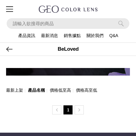
ook
Instagram
Apps
產品資訊
最新消息
銷售據點
關於我們
Q&A
產品系列
BeLoved
最新上架
產品名稱
價格低至高
價格高至低
|
|
|
1