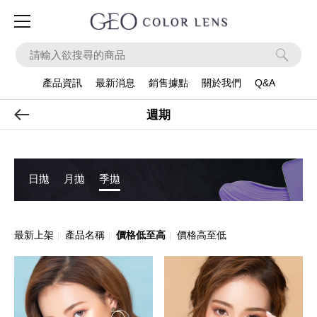
ook
Instagram
Apps
產品資訊
最新消息
銷售據點
關於我們
Q&A
產品系列
週期
日拋
月拋
季拋
最新上架
產品名稱
價格低至高
價格高至低
|
|
|