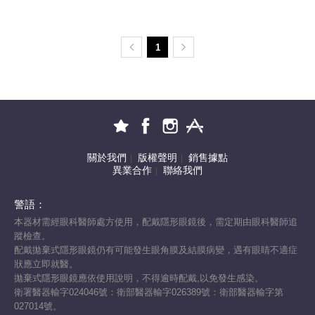
1
關於我們
版權聲明
銷售據點
|
|
異業合作
聯絡我們
|
警語：
本器材需經眼科醫師處方使用，配戴隱形眼鏡後，需定期由眼科醫師追
蹤檢查。
配戴拋棄式隱形眼鏡仍有可能發生眼角膜及結膜病變，遇有眼睛不適症
狀應立即就醫。
拋棄式隱形眼鏡應依使用說明，不得逾時配戴,以免發生感染。
衛署醫器輸字024046號：衛部醫器輸字026389號：衛部醫器輸字第
027014號。