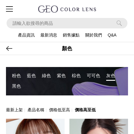
ook
Instagram
Apps
產品資訊
最新消息
銷售據點
關於我們
Q&A
產品系列
顏色
粉色
藍色
綠色
紫色
棕色
可可色
灰色
黑色
最新上架
產品名稱
價格低至高
價格高至低
|
|
|