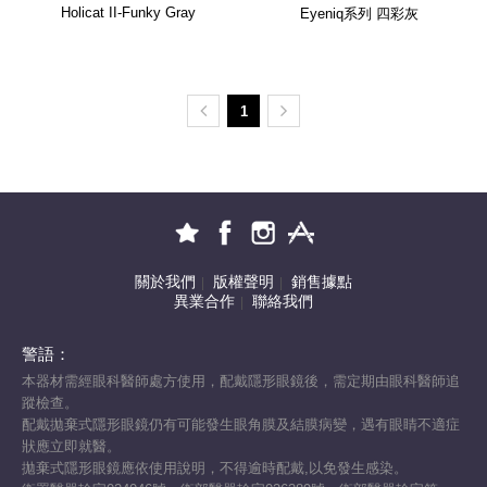
Holicat II-Funky Gray
Eyeniq系列 四彩灰
1
關於我們
版權聲明
銷售據點
|
|
異業合作
聯絡我們
|
警語：
本器材需經眼科醫師處方使用，配戴隱形眼鏡後，需定期由眼科醫師追
蹤檢查。
配戴拋棄式隱形眼鏡仍有可能發生眼角膜及結膜病變，遇有眼睛不適症
狀應立即就醫。
拋棄式隱形眼鏡應依使用說明，不得逾時配戴,以免發生感染。